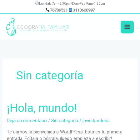
Ir
Lun-Sab 7am-6:30pm/Dom-Fes 9am-1:30pm
al
7678953
|
3118608997
contenido
Sin categoría
¡Hola, mundo!
Deja un comentario
/
Sin categoría
/
javierkardona
Te damos la bienvenida a WordPress. Esta es tu primera
entrada. Edítala o bórrala, ¡luego empieza a escribir!