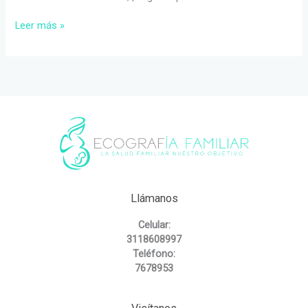
¡Hola,
Leer más »
mundo!
Llámanos
Celular:
3118608997
Teléfono:
7678953